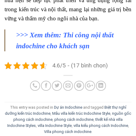
hứa hẹn sẽ tiếp tục phát triển và ứng dụng rộng rãi
trong kiến trúc và nội thất, mang lại những giá trị bền
vững và thẩm mỹ cho ngôi nhà của bạn.
>>> Xem thêm:
Thi công nội thất
indochine cho khách sạn
4.6/5 - (17 bình chọn)
This entry was posted in
Dự án Indochine
and tagged
Biệt thự nghỉ
dưỡng kiến trúc Indochine
,
Mẫu villa kiến trúc Indochine Style
,
nguồn gốc
phong cách indochine
,
phong cách indochine
,
thiết kế nhà villa
Indochine Styles
,
villa Indochine Style
,
villa kiểu phong cách Indochine
,
Villa phong cách indochine
.