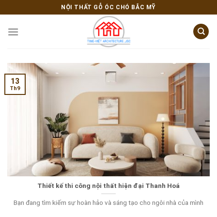
Skip
NỘI THẤT GỖ ÓC CHÓ BẮC MỸ
to
content
13
Th9
Thiết kế thi công nội thất hiện đại Thanh Hoá
Bạn đang tìm kiếm sự hoàn hảo và sáng tạo cho ngôi nhà của mình