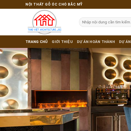
Skip
NỘI THẤT GỖ ÓC CHÓ BẮC MỸ
to
content
TRANG CHỦ
GIỚI THIỆU
DỰ ÁN HOÀN THÀNH
DỰ ÁN