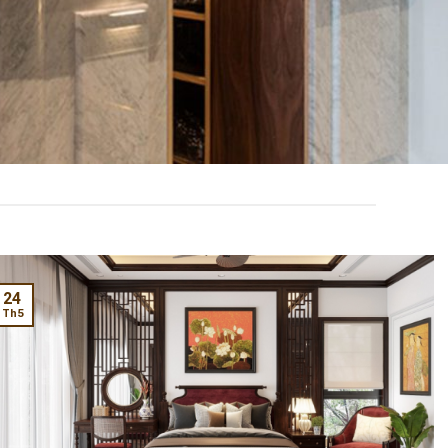
24
Th5