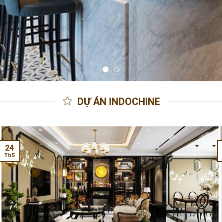
DỰ ÁN INDOCHINE
24
Th5