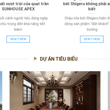
uất vượt trội của quạt trần
bát Shigeru không phải a
SUNHOUSE APEX
biết
bối cảnh người tiêu dùng ngày
Chậu rửa bát Shigeru hiện đ
chú trọng đến khả năng tiết
dòng sản phẩm “đắt khách” t
kiệm
trường
XEM THÊM
XEM THÊM
DỰ ÁN TIÊU BIỂU