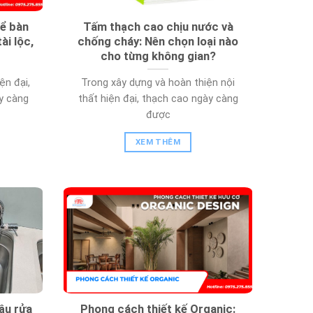
ể bàn
Tấm thạch cao chịu nước và
ài lộc,
chống cháy: Nên chọn loại nào
cho từng không gian?
ện đại,
Trong xây dựng và hoàn thiện nội
ày càng
thất hiện đại, thạch cao ngày càng
được
XEM THÊM
ậu rửa
Phong cách thiết kế Organic: