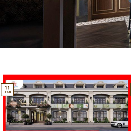
11
Th8