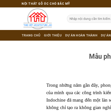
Skip
NỘI THẤT GỖ ÓC CHÓ BẮC MỸ
to
content
TRANG CHỦ
GIỚI THIỆU
DỰ ÁN HOÀN THÀNH
DỰ ÁN
Mẫu ph
Trong những năm gần đây, phong 
của mình qua các công trình kiế
Indochine đã mang đến một làn só
không chỉ tạo ra không gian ngh