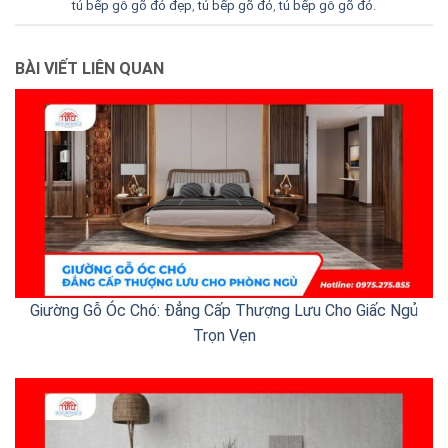
tủ bếp gỗ gõ đỏ đẹp
,
tủ bếp gõ đỏ
,
tủ bếp gỗ gõ đỏ
.
BÀI VIẾT LIÊN QUAN
Giường Gỗ Óc Chó: Đẳng Cấp Thượng Lưu Cho Giấc Ngủ
Trọn Vẹn